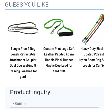
GUESS YOU LIKE
Tangle Free 2 Dog
Custom Print Logo Soft
Heavy Duty Black PV
Leash Retractable
Leather Padded Foam
Coated Polyester
Attachment Coupler
Handle Black Rubber
Nylon Short Dog Safe
Dual Dog Walking &
Plastic Dog Lead for
Leash for Car Seat
Training Leashes for
Yard 50ft
yard
Product Inquiry
Subject
*