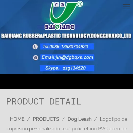
PRODUCT DETAIL
HOME
/
PRODUCTS
/
Dog Leash
/
Logotipo de
impresión personalizado azul poliuretano PVC perro de