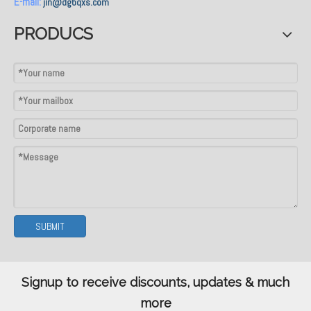
E-mail:
jin@dgbqxs.com
PRODUCS
SUBMIT
Signup to receive discounts, updates & much
more